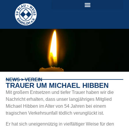
NEWS > VEREIN
TRAUER UM MICHAEL HIBBEN
Mit großem Entsetzen und tiefer Trauer haben wir die
Nachricht erhalten, dass unser langjähriges Mitglied
Michael Hibben im Alter von 54 Jahren bei einem
tragischen Verkehrsunfall tödlich verunglückt ist.
Er hat sich uneigennützig in vielfältiger Weise für den