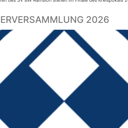
n des SV BW Ramsloh stehen im Finale des Kreispokals 20
DERVERSAMMLUNG 2026