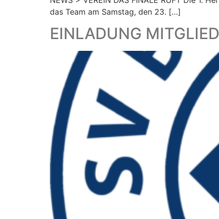
NEWS > VEREIN DAS FINALE RUFT Die 1. Herre
das Team am Samstag, den 23. […]
EINLADUNG MITGLIE